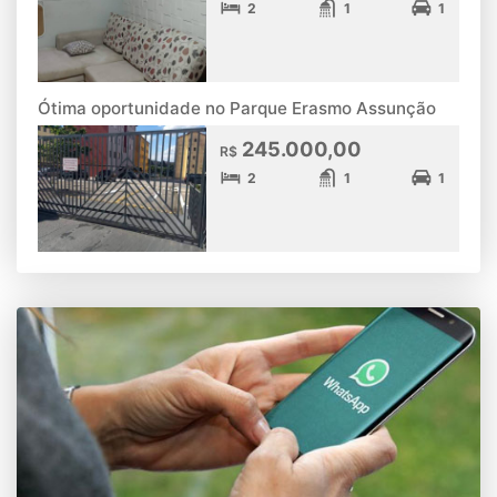
2
1
1
Ótima oportunidade no Parque Erasmo Assunção
245.000,00
R$
2
1
1