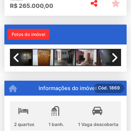
R$
265.000,00
Fotos do imóvel
Previous
Next
Informações do imóvel
Cód.
1869
2 quartos
1 banh.
1 Vaga descoberta