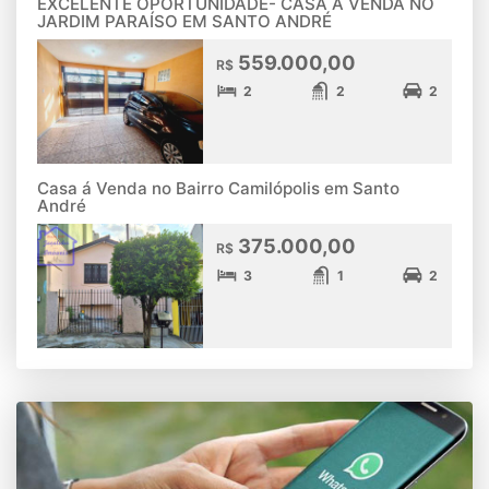
EXCELENTE OPORTUNIDADE- CASA Á VENDA NO
JARDIM PARAÍSO EM SANTO ANDRÉ
559.000,00
R$
2
2
2
Casa á Venda no Bairro Camilópolis em Santo
André
375.000,00
R$
3
1
2