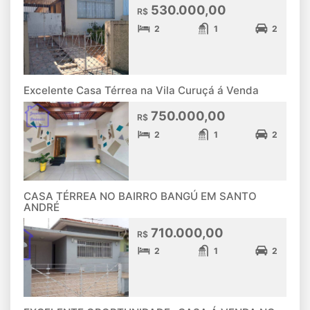
530.000,00
R$
2
1
2
Excelente Casa Térrea na Vila Curuçá á Venda
750.000,00
R$
2
1
2
CASA TÉRREA NO BAIRRO BANGÚ EM SANTO
ANDRÉ
710.000,00
R$
2
1
2