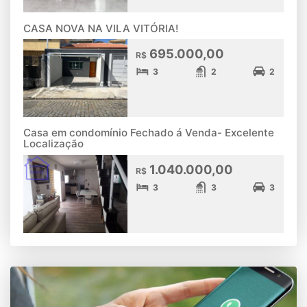
CASA NOVA NA VILA VITÓRIA!
695.000,00
R$
3
2
2
Casa em condomínio Fechado á Venda- Excelente
Localização
1.040.000,00
R$
3
3
3